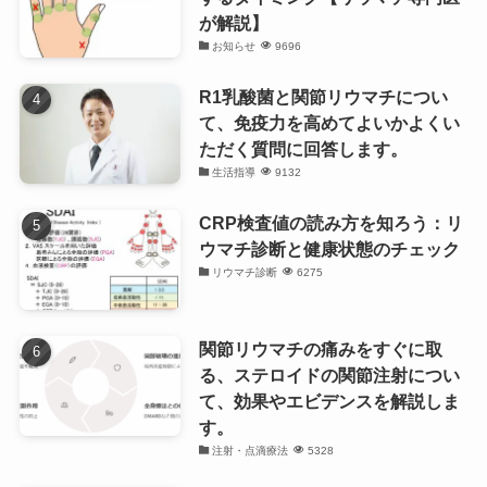
が解説】
お知らせ
9696
R1乳酸菌と関節リウマチについ
て、免疫力を高めてよいかよくい
ただく質問に回答します。
生活指導
9132
CRP検査値の読み方を知ろう：リ
ウマチ診断と健康状態のチェック
リウマチ診断
6275
関節リウマチの痛みをすぐに取
る、ステロイドの関節注射につい
て、効果やエビデンスを解説しま
す。
注射・点滴療法
5328