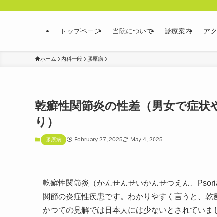
トップページ
当院について
診療案内
アク
ホーム
内科一般
膠原病
乾癬性関節炎の性差（男女で症状や
り）
February 27, 2025
May 4, 2025
膠原病
乾癬性関節炎（かんせんせいかんせつえん、Psoriati
関節の炎症性疾患です​。わかりやすく言うと、
かつての見解では日本人には少ないとされていまし