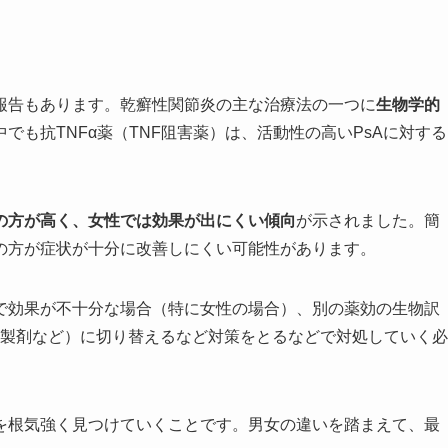
報告もあります。乾癬性関節炎の主な治療法の一つに
生物学的
も抗TNFα薬（TNF阻害薬）は、活動性の高いPsAに対する
性の方が高く、女性では効果が出にくい傾向
が示されました​。簡
者の方が症状が十分に改善しにくい可能性があります。
で効果が不十分な場合（特に女性の場合）、別の薬効の生物訳
生物学的製剤など）に切り替えるなど対策をとるなどで対処していく必
を根気強く見つけていくことです。男女の違いを踏まえて、最