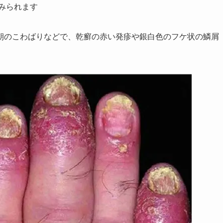
みられます​
朝のこわばりなどで、乾癬の赤い発疹や銀白色のフケ状の鱗屑