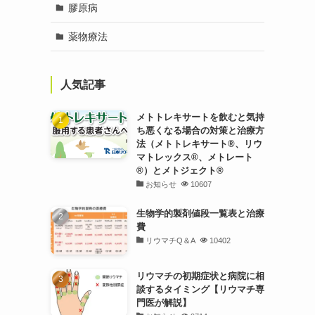
膠原病
薬物療法
人気記事
メトトレキサートを飲むと気持
ち悪くなる場合の対策と治療方
法（メトトレキサート®、リウ
マトレックス®、メトレート
®）とメトジェクト®
お知らせ
10607
生物学的製剤値段一覧表と治療
費
リウマチQ＆A
10402
リウマチの初期症状と病院に相
談するタイミング【リウマチ専
門医が解説】