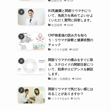
お知らせ
9714
R1乳酸菌と関節リウマチにつ
いて、免疫力を高めてよいかよ
くいただく質問に回答します。
生活指導
9148
CRP検査値の読み方を知ろ
う：リウマチ診断と健康状態の
チェック
リウマチ診断
6287
関節リウマチの痛みをすぐに取
る、ステロイドの関節注射につ
いて、効果やエビデンスを解説
します。
注射・点滴療法
5344
関節リウマチで気だるい感じは
出ることがありますか？
リウマチQ＆A
5175