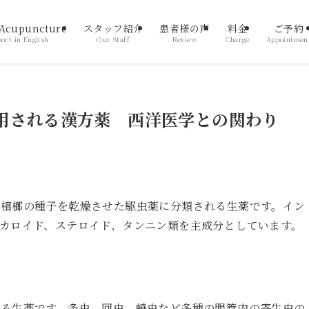
 Acupuncture
スタッフ紹介
患者様の声
料金
ご予約
ort in English
Our Staff
Review
Charge
Appointmen
用される漢方薬 西洋医学との関わり
る檳榔の種子を乾燥させた駆虫薬に分類される生薬です。イン
カロイド、ステロイド、タンニン類を主成分としています。
する生薬です。条虫、回虫、蟯虫など多種の腸管内の寄生虫の