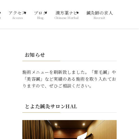
アクセス
ブログ
漢方薬ナビ
鍼灸師の求人
t
Access
Blog
Chinese Herbal
Recruit
お知らせ
施術メニューを刷新致しました。「育毛鍼」や
「美容鍼」など実績のある施術を取り入れてお
りますので、ぜひご相談ください。
とよた鍼灸サロンHAL