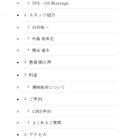
SPA・Oil Massage
スタッフ紹介
白井裕一
中島 紫寿花
関谷 留生
患者様の声
料金
保険施術について
ご予約
LINE予約
よくあるご質問
アクセス