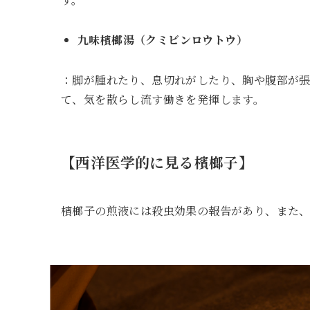
九味檳榔湯（クミビンロウトウ）
：脚が腫れたり、息切れがしたり、胸や腹部が
て、気を散らし流す働きを発揮します。
【西洋医学的に見る檳榔子】
檳榔子の煎液には殺虫効果の報告があり、また