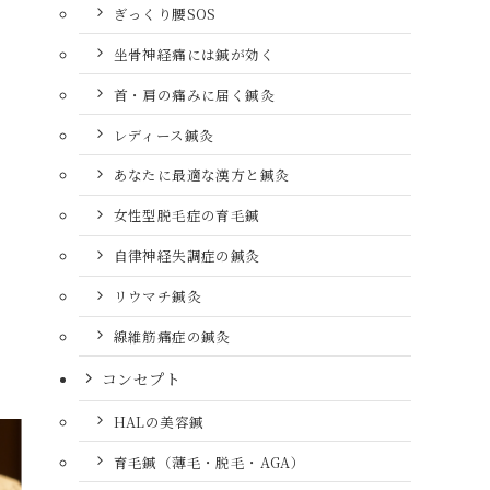
ぎっくり腰SOS
坐骨神経痛には鍼が効く
首・肩の痛みに届く鍼灸
レディース鍼灸
あなたに最適な漢方と鍼灸
女性型脱毛症の育毛鍼
自律神経失調症の鍼灸
リウマチ鍼灸
線維筋痛症の鍼灸
コンセプト
HALの美容鍼
育毛鍼（薄毛・脱毛・AGA）