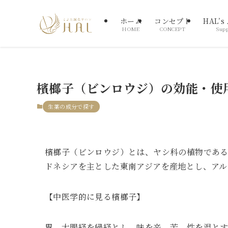
ホーム
コンセプト
HAL’s
HOME
CONCEPT
Supp
檳榔子（ビンロウジ）の効能・使
生薬の成分で探す
檳榔子（ビンロウジ）とは、ヤシ科の植物であ
ドネシアを主とした東南アジアを産地とし、アル
【中医学的に見る檳榔子】
胃、大腸経を帰経とし、味を辛、苦、性を温と