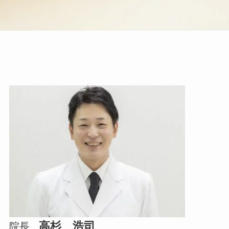
高杉 浩司
院長