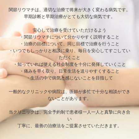
関節リウマチは、適切な治療で将来が大きく変わる病気です。
早期診断と早期治療がとても大切な病気です。
安心して治療を受けていただけるよう
・関節リウマチについて分かりやすく説明すること
・治療の目標について、同じ目標で治療を行うこと
・いつでもしっかりと相談に乗り、毎日を安心してすごしてい
ただくこと
・知っていれば使える社会制度を十分に発揮していくこと
・痛みを早く取り、日常生活を送りやすくすること
・生活の中で病気と感じないことを目指して
一般的なクリニックや病院は、医師が多忙で十分な相談ができ
ないことがあります。
当クリニックは、完全予約制で患者様一人一人と真摯に向き合
い
丁寧に、最善の治療法をご提案させていただきます。