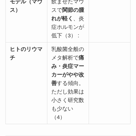
モデル（マウ
飲ませたマウ
ス）
スで
関節の腫
れが軽く
、炎
症ホルモンが
低下（3） :
ヒトのリウマ
乳酸菌全般の
チ
メタ解析で
痛
み・炎症マー
カーがやや改
善
する傾向。
ただし効果は
小さく研究数
も少ない
（4）