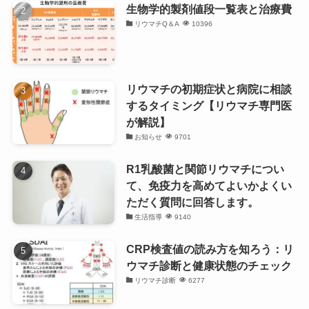
生物学的製剤値段一覧表と治療費
リウマチQ＆A
10396
リウマチの初期症状と病院に相談
するタイミング【リウマチ専門医
が解説】
お知らせ
9701
R1乳酸菌と関節リウマチについ
て、免疫力を高めてよいかよくい
ただく質問に回答します。
生活指導
9140
CRP検査値の読み方を知ろう：リ
ウマチ診断と健康状態のチェック
リウマチ診断
6277