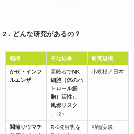
2．どんな研究があるの？
領域
主な結果
研究規模
かぜ・インフ
高齢者で
NK
小規模／日本
ルエンザ
細胞（体のパ
トロール細
胞）活性↑、
風邪リスク
↓
（2）
関節リウマチ
R-1発酵乳を
動物実験