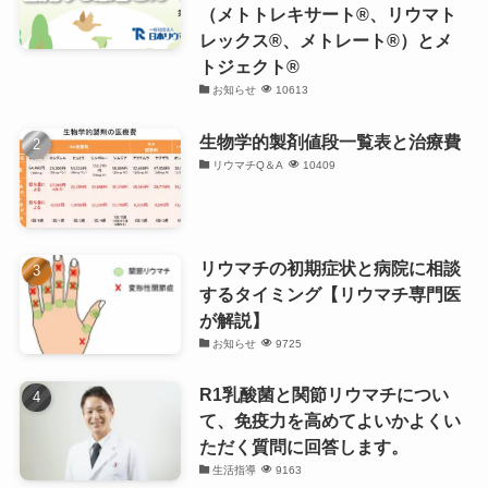
（メトトレキサート®、リウマト
レックス®、メトレート®）とメ
トジェクト®
お知らせ
10613
生物学的製剤値段一覧表と治療費
リウマチQ＆A
10409
リウマチの初期症状と病院に相談
するタイミング【リウマチ専門医
が解説】
お知らせ
9725
R1乳酸菌と関節リウマチについ
て、免疫力を高めてよいかよくい
ただく質問に回答します。
生活指導
9163