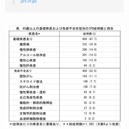
(jrs.or.jp)