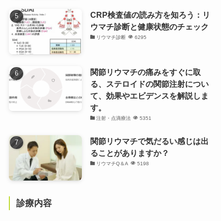
CRP検査値の読み方を知ろう：リ
ウマチ診断と健康状態のチェック
リウマチ診断
6295
関節リウマチの痛みをすぐに取
る、ステロイドの関節注射につい
て、効果やエビデンスを解説しま
す。
注射・点滴療法
5351
関節リウマチで気だるい感じは出
ることがありますか？
リウマチQ＆A
5198
診療内容