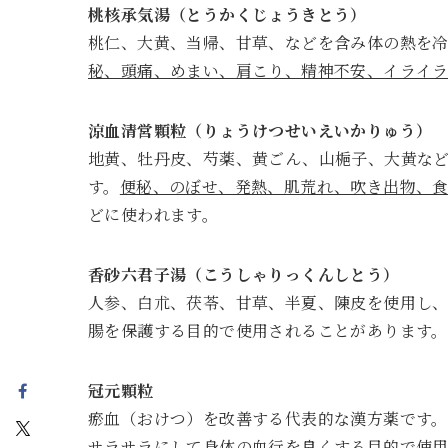
桃核承気湯（とうかくじょうきとう）
桃仁、大黄、当帰、甘草、などを含み体の熱を
秘、頭痛、めまい、肩こり、精神不安、イライラ
涼血清営顆粒（りょうけつせいえいかりゅう）
地黄、牡丹皮、芍薬、黄ごん、山梔子、大黄な
す。
便秘、のぼせ、発熱、肌荒れ、吹き出物、
どに使われます。
香砂六君子湯（こうしゃりっくんしとう）
人参、白朮、茯苓、甘草、半夏、陳皮を使用し
腸を保護する目的で使用されることがあります。
冠元顆粒
瘀血（おけつ）を改善する代表的な漢方薬です。
サラサラにして身体の血行を良くする目的で使