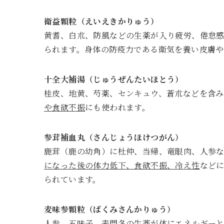
衛益顆粒（えいえきかりゅう）
黄耆、白朮、防風などの生薬が入り疲労、倦怠
られます。身体の防疫力である衛気を養い皮膚や
十全大補湯（じゅうぜんたいほとう）
桂皮、地黄、芍薬、センキュウ、蒼朮などを含
や食欲不振
にも使われます。
参茸補血丸（さんじょうほけつがん）
鹿茸（鹿の幼角）に杜仲、当帰、竜眼肉、人参な
になった後の体力低下、食欲不振、冷え性
など
られています。
麦味参顆粒（ばくみさんかりゅう）
人参、五味子、麦門冬の生薬が体にエネルギー