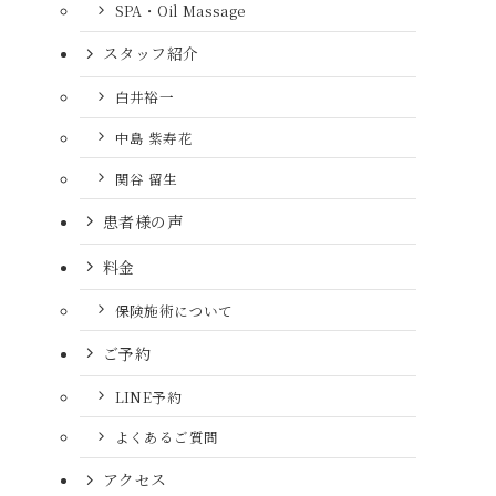
SPA・Oil Massage
スタッフ紹介
白井裕一
中島 紫寿花
関谷 留生
患者様の声
料金
保険施術について
ご予約
LINE予約
よくあるご質問
アクセス