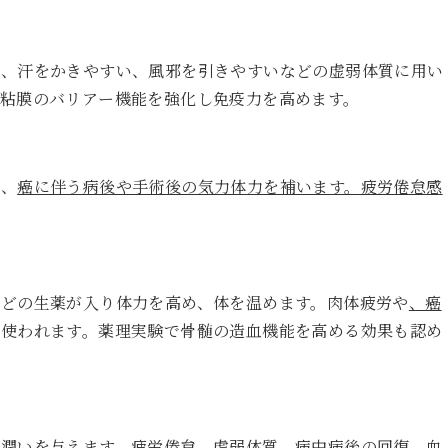
感、汗をかきやすい、風邪を引きやすいなどの虚弱体質に用い
粘膜のバリアー機能を強化し免疫力を高めます。
み、
癌に伴う病後や手術後の気力体力を補います。疲労倦怠感
どの生薬が入り体力を高め、体を温めます。肉体疲労や
、癌
に使われます。薬理実験で骨髄の造血機能を高める効果も認め
と潤いを与えます。疲労倦怠、虚弱体質、病中病後の回復、血