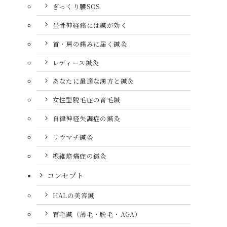
ぎっくり腰SOS
坐骨神経痛には鍼が効く
首・肩の痛みに届く鍼灸
レディース鍼灸
あなたに最適な漢方と鍼灸
女性型脱毛症の育毛鍼
自律神経失調症の鍼灸
リウマチ鍼灸
線維筋痛症の鍼灸
コンセプト
HALの美容鍼
育毛鍼（薄毛・脱毛・AGA）