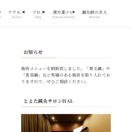
アクセス
ブログ
漢方薬ナビ
鍼灸師の求人
t
Access
Blog
Chinese Herbal
Recruit
お知らせ
施術メニューを刷新致しました。「育毛鍼」や
「美容鍼」など実績のある施術を取り入れてお
りますので、ぜひご相談ください。
とよた鍼灸サロンHAL