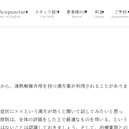
 Acupuncture
スタッフ紹介
患者様の声
料金
ご予約
ort in English
Our Staff
Review
Charge
Appointmen
点から、清熱解毒作用を持つ漢方薬が利用されることがありま
う症状に××という漢方が効くと聞いて試してみたいと思っ
の原則は、全体の評価をした上で最適なものを用いる、という
ではないことは認識しておきましょう。そして、治療薬剤との