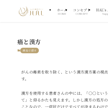
ホーム
コンセプト
HAL’s
HOME
CONCEPT
Supp
癌と漢方
病名で探す
がんの毒素を取り除く、という漢方漢方薬の視
す。
漢方を使用する患者さんの中には、「○○とい
て」と仰るかたも見えます。しかし漢方の処方
ことなので、一症状だけですべてが決まるわけ