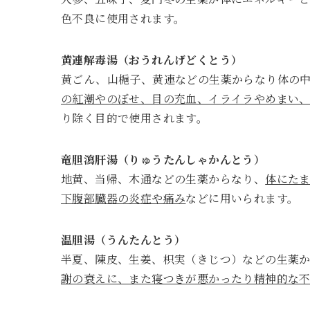
色不良に使用されます。
黄連解毒湯（おうれんげどくとう）
黄ごん、山梔子、黄連などの生薬からなり体の
の紅潮やのぼせ、目の充血、イライラやめまい
り除く目的で使用されます。
竜胆瀉肝湯（りゅうたんしゃかんとう）
地黄、当帰、木通などの生薬からなり、
体にた
下腹部臓器の炎症や痛み
などに用いられます。
温胆湯（
うんたんとう）
半夏、陳皮、生姜、枳実（きじつ）などの生薬
謝の衰えに、また寝つきが悪かったり精神的な