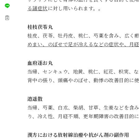
る諸症状
に対し用いられます。。
桂枝茯苓丸
桂皮、茯苓、牡丹皮、桃仁、芍薬を含み、広く
めまい、のぼせで足が冷えるなどの症状や、月
血府逐お丸
当帰、センキュウ、地黄、桃仁、紅花、枳実、
背中の張り、頭痛やのぼせ、動悸の改善目的に
逍遥散
当帰、芍薬、白朮、柴胡、甘草、生姜などを含
り、冷え性、月経不順、更年期障害の改善目的
漢方における放射線治療や抗がん剤の副作用