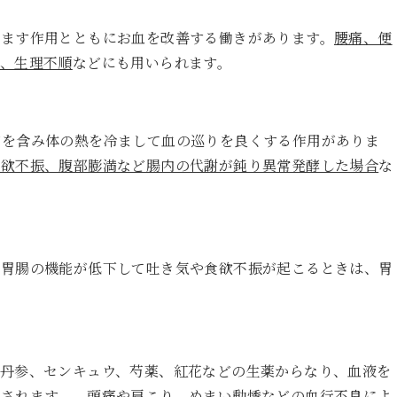
冷ます作用とともにお血を改善する働きがあります。
腰痛、便
、生理不順
などにも用いられます。
どを含み体の熱を冷まして血の巡りを良くする作用がありま
食欲不振、腹部膨満など腸内の代謝が鈍り異常発酵した場合
な
、胃腸の機能が低下して吐き気や食欲不振が起こるときは、胃
丹参、センキュウ、芍薬、紅花などの生薬からなり、血液を
用されます。。
頭痛や肩こり、めまい動悸などの血行不良によ