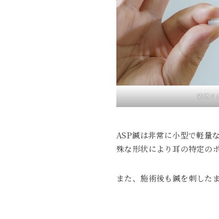
装填さ
ASP鍼は非常に小型で軽量
殊な形状により耳の特定の
また、施術後も鍼を刺した