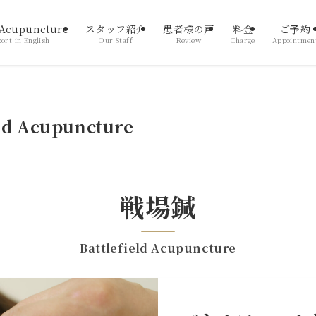
 Acupuncture
スタッフ紹介
患者様の声
料金
ご予約
ort in English
Our Staff
Review
Charge
Appointmen
d Acupuncture
戦場鍼
Battlefield Acupuncture