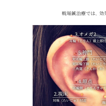
戦場鍼治療では
効
、