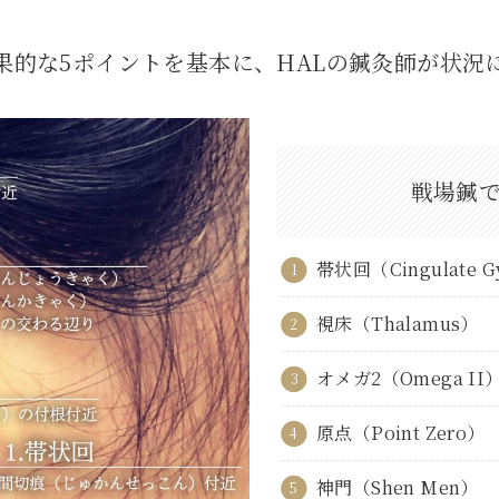
果的な5ポイントを基本に、HALの鍼灸師が状況
戦場鍼
帯状回（Cingulate G
視床（Thalamus）
オメガ2（Omega II
原点（Point Zero）
神門（Shen Men）