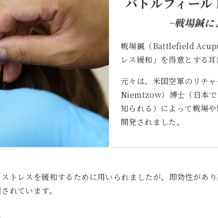
バトルフィール
−戦場鍼に
戦場鍼（Battlefield 
レス緩和」を得意とする耳
元々は、米国空軍のリチャー
Niemtzow）博士（日
知られる）によって戦場や
開発されました。
とストレスを緩和するために用いられましたが、即効性があり
用されています。