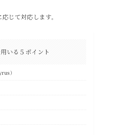
に応じて対応します
。
で用いる５ポイント
yrus）
）