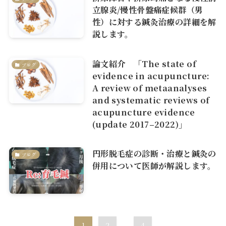
立腺炎/慢性骨盤痛症候群（男
性）に対する鍼灸治療の詳細を解
説します。
論文紹介 「The state of
ブログ
evidence in acupuncture:
A review of metaanalyses
and systematic reviews of
acupuncture evidence
(update 2017–2022)」
円形脱毛症の診断・治療と鍼灸の
ブログ
併用について医師が解説します。
1
2
...
4