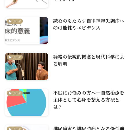
鍼灸のもたらす自律神経失調症へ
ブログ
の可能性やエビデンス
経絡の伝統的概念と現代科学によ
ブログ
る解明
不眠にお悩みの方へ─自然治療を
ブログ
主体として心身を整える方法と
は？
排尿障害や排尿時痛となる慢性前
ブログ