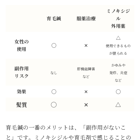
ミノキシジ
育毛鍼
服薬治療
ル
外用薬
△
女性の
◯
✕
使用できるもの
使用
が限られる
かゆみや
副作用
肝機能障害
なし
発疹、炎症
リスク
など
など
効果
◯
✕
◯
髪質
◯
✕
△
育毛鍼の一番のメリットは、「副作用がないこ
と」です。ミノキシジルや育毛剤で感じることの