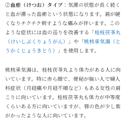
②
血瘀（けつお）タイプ
：気滞の状態が長く続く
と血が滞った血瘀という状態になります。肩が硬
くなりチクチク刺すような痛みが伴います。この
ような症状には血の巡りを改善する「
桂枝茯苓丸
（けいしぶくりょうがん）
」や「
桃核承気湯（と
うかくじょうきとう）
」を使用します。
桃核承気湯は、桂枝茯苓丸より体力がある人に向
いています。特に赤ら顔で、便秘が強い人で婦人
科症状（月経痛や月経不順など）もある女性の肩
こりに向いています。桂枝茯苓丸も体力が中等度
くらいある方に向いていますが、唇の色が少し紫
がかったような人に向いています。