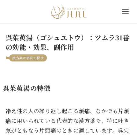
呉茱萸湯（ゴシュユトウ）：ツムラ31番
の効能・効果、副作用
漢方薬の名前で探す
呉茱萸湯の特徴
冷え性
の人の繰り返し起こる
頭痛
、なかでも
片頭
痛
に用いられている代表的な漢方薬で、特に吐き
気がともなう片頭痛のときに適しています。呉茱